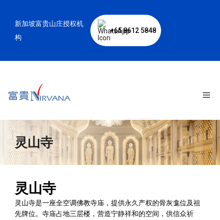
跳
至
新加坡富贵山庄授权机
内
+65 8612 5848
容
构
菜
单
灵山寺
灵山寺
灵山寺是一座全空调佛教寺庙，提供永久产权的骨灰龛位及祖
先牌位。寺庙占地三层楼，营造宁静祥和的空间，供信众祈