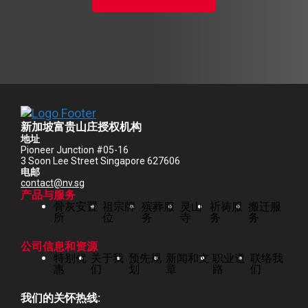
新加坡富贵山庄授权机构
地址
Pioneer Junction #05-16
3 Soon Lee Street Singapore 627606
电邮
contact@nv.sg
产品与服务
骨灰安置
祖宗牌
殡葬服
灵山
祈祷服
搬迁服
所
位
务
寺
务
务
公司信息和资源
特别优
关于我
预先规
新闻和文
职业道
联络我
惠
们
划
章
路
们
我们的关怀热线: