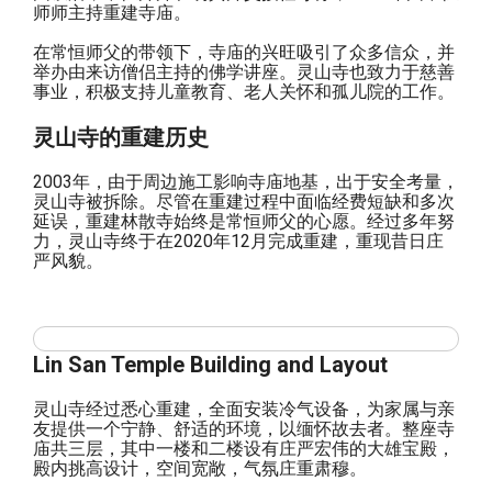
师师主持重建寺庙。
在常恒师父的带领下，寺庙的兴旺吸引了众多信众，并
举办由来访僧侣主持的佛学讲座。灵山寺也致力于慈善
事业，积极支持儿童教育、老人关怀和孤儿院的工作。
灵山寺的重建历史
2003年，由于周边施工影响寺庙地基，出于安全考量，
灵山寺被拆除。尽管在重建过程中面临经费短缺和多次
延误，重建林散寺始终是常恒师父的心愿。经过多年努
力，灵山寺终于在2020年12月完成重建，重现昔日庄
严风貌。
Lin San Temple Building and Layout
灵山寺经过悉心重建，全面安装冷气设备，为家属与亲
友提供一个宁静、舒适的环境，以缅怀故去者。整座寺
庙共三层，其中一楼和二楼设有庄严宏伟的大雄宝殿，
殿内挑高设计，空间宽敞，气氛庄重肃穆。