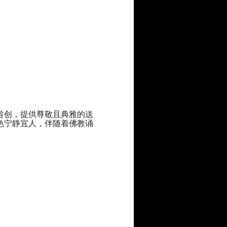
首创，提供尊敬且典雅的送
色宁静宜人，伴随着佛教诵