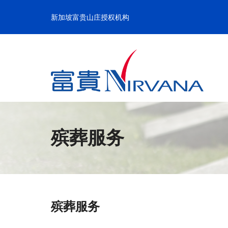
跳
至
新加坡富贵山庄授权机构
内
容
殡葬服务
殡葬服务